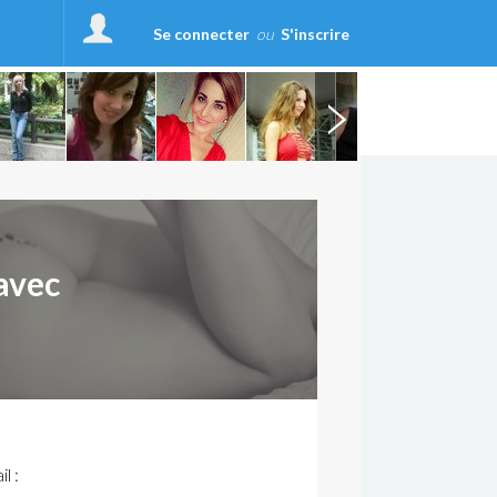
Se connecter
ou
S'inscrire
avec
l :