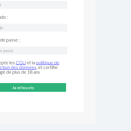
do :
de passe :
epte les
CGU
et la
politique de
ction des données
, et certifie
âgé de plus de 18 ans