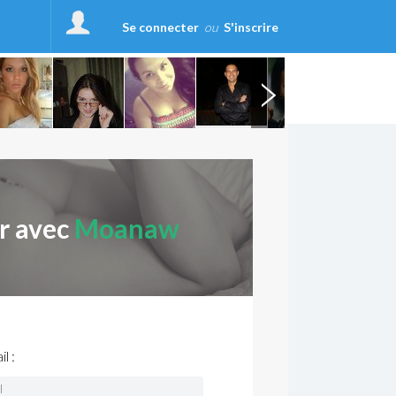
Se connecter
ou
S'inscrire
r avec
Moanaw
l :