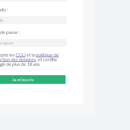
do :
de passe :
epte les
CGU
et la
politique de
ction des données
, et certifie
âgé de plus de 18 ans